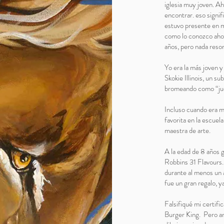
iglesia muy joven. A
encontrar. eso signi
estuvo presente en m
como lo conozco ahor
años, pero nada reso
Yo era la más joven y
Skokie Illinois, un 
bromeando como “ju
Incluso cuando era m
favorita en la escuela
maestra de arte.
A la edad de 8 años 
Robbins 31 Flavours.
durante al menos u
fue un gran regalo, y
Falsifiqué mi certifi
Burger King. Pero an