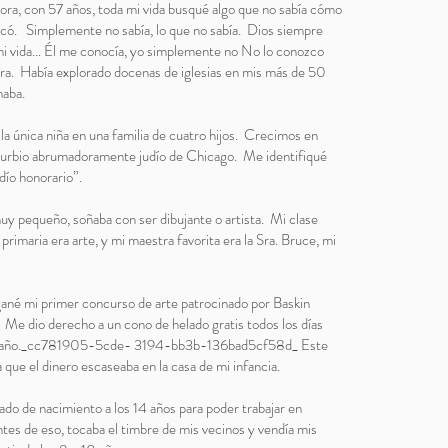
hora, con 57 años, toda mi vida busqué algo que no sabía cómo
ficó. Simplemente no sabía, lo que no sabía. Dios siempre
i vida... Él me conocía, yo simplemente no No lo conozco
a. Había explorado docenas de iglesias en mis más de 50
naba.
 la única niña en una familia de cuatro hijos. Crecimos en
suburbio abrumadoramente judío de Chicago. Me identifiqué
dío honorario”.
uy pequeño, soñaba con ser dibujante o artista. Mi clase
 primaria era arte, y mi maestra favorita era la Sra. Bruce, mi
gané mi primer concurso de arte patrocinado por Baskin
 Me dio derecho a un cono de helado gratis todos los días
n año._cc781905-5cde- 3194-bb3b-136bad5cf58d_ Este
a que el dinero escaseaba en la casa de mi infancia.
cado de nacimiento a los 14 años para poder trabajar en
tes de eso, tocaba el timbre de mis vecinos y vendía mis