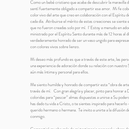
Como un bebé cristiano que acaba de descubrir la maravilla 
sentí fuertemente obligado a compartir ese amor. Mi fe cobra
color vivo del arte que creo en colaboración con el Espíritu 
cada día. Atribuirse el mérito de estas creaciones se siente
que no fueron creadas solo por mí. I' Estoy a menudo en ado
ministrado por el Espíritu Santo durante más de 12 horas al 
verdaderamente honrado de ser un vaso ungido para expresar 
con colores vivos sobre lienzo.
Mi deseo más profundo es que a través de este arte, las pers
una experiencia de adoración donde su relación con nuestro 
aún más íntima y personal para ellos.
Me siento humilde y honrado de compartir esta “obra de arte
través de mí. Con gran alegría y placer, pinto para honrar a 
coloridas para “pescar” almas dispuestas a unirse a Su poder
has dado tu vida a Cristo, o te sientes inspirado para hacerlo 
querido hermano o hermana. Te invito a unirte a la difusión 
conmigo.