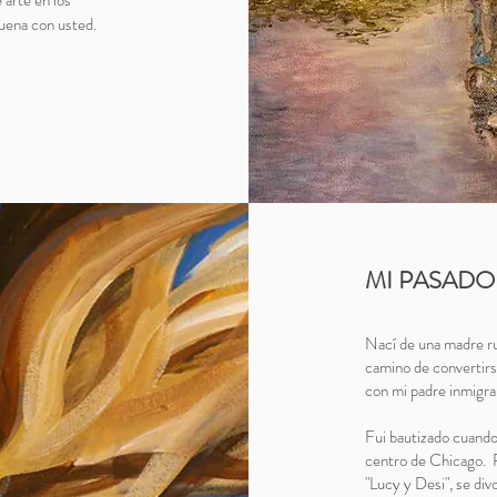
arte en los
suena con usted.
MI PASADO
Nací de una madre ru
camino de convertir
con mi padre inmigra
Fui bautizado cuando
centro de Chicago. P
"Lucy y Desi", se div