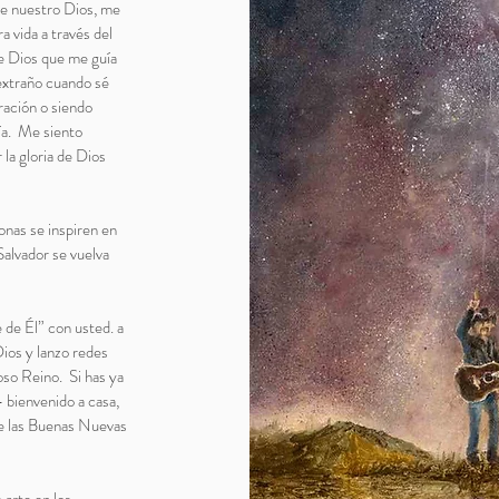
de nuestro Dios, me
 vida a través del
de Dios que me guía
 extraño cuando sé
ración o siendo
día. Me siento
la gloria de Dios
onas se inspiren en
Salvador se vuelva
 de Él” con usted. a
Dios y lanzo redes
oso Reino. Si has ya
- bienvenido a casa,
de las Buenas Nuevas