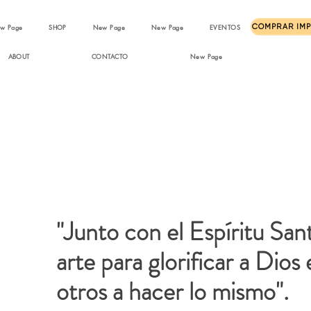
w Page
SHOP
New Page
New Page
EVENTOS
ABOUT
CONTACTO
New Page
"Junto con el Espíritu San
arte para glorificar a Dios 
otros a hacer lo mismo".