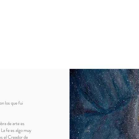
on los que fui
obra de arte es
. La fe es algo muy
es el Creador de