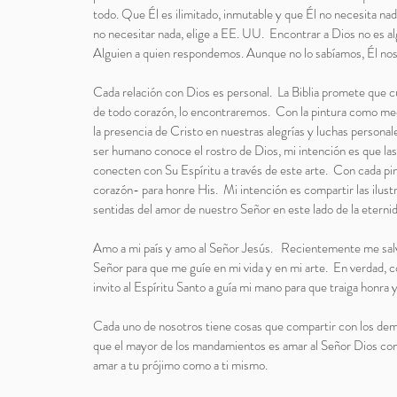
todo. Que Él es ilimitado, inmutable y que Él no necesita nad
no necesitar nada, elige a EE. UU. Encontrar a Dios no es al
Alguien a quien respondemos. Aunque no lo sabíamos, Él no
Cada relación con Dios es personal. La Biblia promete que 
de todo corazón, lo encontraremos. Con la pintura como medio
la presencia de Cristo en nuestras alegrías y luchas personal
ser humano conoce el rostro de Dios, mi intención es que la
conecten con Su Espíritu a través de este arte. Con cada pi
corazón- para honre His. Mi intención es compartir las ilus
sentidas del amor de nuestro Señor en este lado de la eterni
Amo a mi país y amo al Señor Jesús. Recientemente me salvé
Señor para que me guíe en mi vida y en mi arte. En verdad, c
invito al Espíritu Santo a guía mi mano para que traiga honra y
Cada uno de nosotros tiene cosas que compartir con los demá
que el mayor de los mandamientos es amar al Señor Dios con
amar a tu prójimo como a ti mismo.