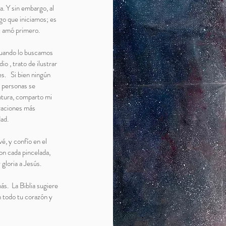
a. Y sin embargo, al
go que iniciamos; es
s amó primero.
cuando lo buscamos
 , trato de ilustrar
es. Si bien ningún
s personas se
ntura, comparto mi
traciones más
dad.
, y confío en el
on cada pincelada,
 gloria a Jesús.
s. La Biblia sugiere
 todo tu corazón y